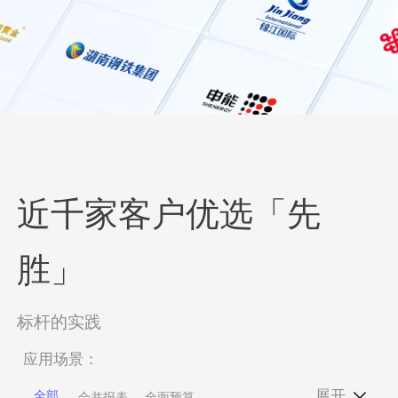
近千家客户优选「先
胜」
标杆的实践
应用场景：
展开
全部
合并报表
全面预算