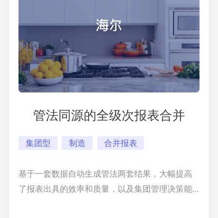
管法同源的全级次报表合并
集团型
制造
合并报表
基于一套数据自动生成管法两套结果，大幅提高
了报表出具的效率和质量，以及集团管理决策能
力