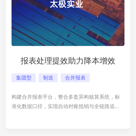
报表处理提效助力降本增效
集团型
制造
合并报表
构建合并报表平台，整合多套异构核算系统，标
准化数据口径，实现自动对账抵销与全链路追
溯，显著提升合并效率，满足半导体、A股上市、
国资监管多重合规要求，助力经营决策