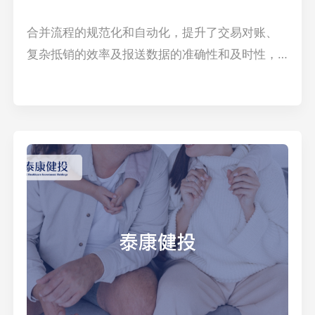
合并流程的规范化和自动化，提升了交易对账、
复杂抵销的效率及报送数据的准确性和及时性，
满足3000多家公司的管理架构合并、非定期信息
披露需求