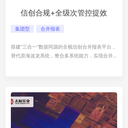
信创合规+全级次管控提效
集团型
合并报表
搭建“三合一”数据同源的全栈信创合并报表平台，
替代原海波龙系统，整合多系统能力，实现合并
透明、全链路追溯与智能编报，完成历史数据迁
移，提升财务效率与自主可控水平