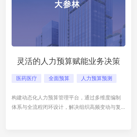
灵活的人力预算赋能业务决策
医药医疗
全面预算
人力预算预测
构建动态化人力预算管理平台，通过多维度编制
体系与全流程闭环设计，解决组织高频变动与复
杂薪酬计算痛点，实现业务数据驱动的精准人效
决策支撑。