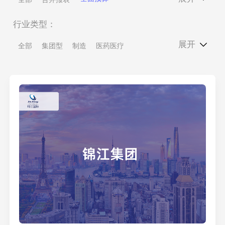
管报&经营分析
销售绩效管理
行业类型：
展开
全部
集团型
制造
医药医疗
人力预算预测
项目计划预算
保险银行证券
连锁零售
泛地产
租赁新准则管理
清分对账管理
项目核价报价