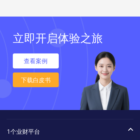
立即开启体验之旅
查看案例
下载白皮书
1个业财平台