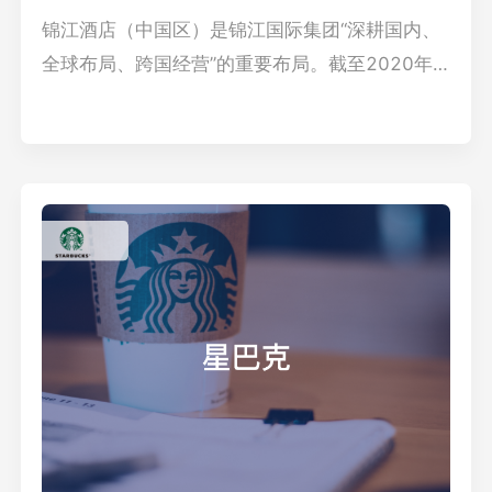
锦江酒店（中国区）是锦江国际集团“深耕国内、
全球布局、跨国经营”的重要布局。截至2020年
12月底，锦江酒店（中国区）已签约酒店规模数
近14000家，约143万间客房。