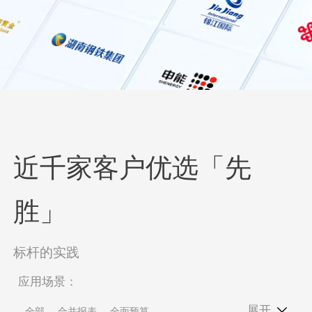
近千家客户优选「先
胜」
标杆的实践
应用场景：
展开
全部
合并报表
全面预算