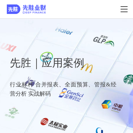
先胜｜应用案例
行业标杆 合并报表、全面预算、管报&经
营分析 实战解码