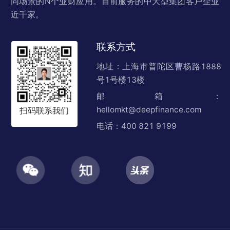
同场景的N个业财应用。目前服务的中大型集团客户企业
近千家。
联系方式
地址：上海市普陀区曹杨路1888
号1号楼13楼
邮箱：
hellomkt@deepfinance.com
扫码联系我们
电话：400 821 9199