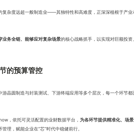
的复杂度远超一般制造业——其独特性和高难度，正深深植根于产业
穿业务全链、能够应对复杂场景
的核心战略抓手，以实现对巨额投资
环节的预算管控
中游晶圆制造与封装测试、下游终端应用等多个层次，每一个环节都
-how，依托可灵活配置的业财数据平台，
为各环节提供精准化、场景
环管理，赋能企业在“芯”时代中稳健前行。