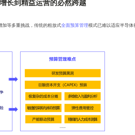
模增长到精益运营的必然跨越
增加等多重挑战，传统的粗放式
全面预算管理
模式已难以适应半导体