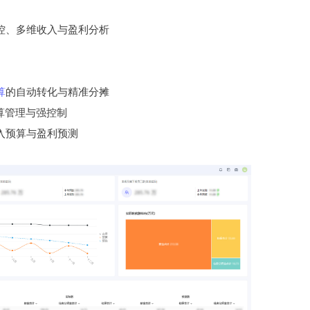
控、多维收入与盈利分析
算
的自动转化与精准分摊
算管理与强控制
入预算与盈利预测