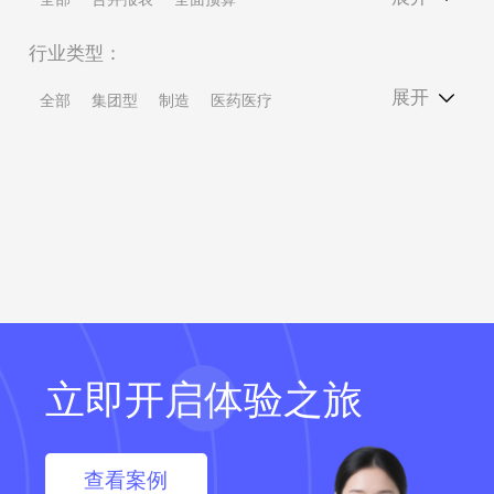
管报&经营分析
销售绩效管理
行业类型：
展开
全部
集团型
制造
医药医疗
人力预算预测
项目计划预算
连锁零售
保险银行证券
泛地产
租赁新准则管理
清分对账管理
项目核价报价
立即开启体验之旅
查看案例