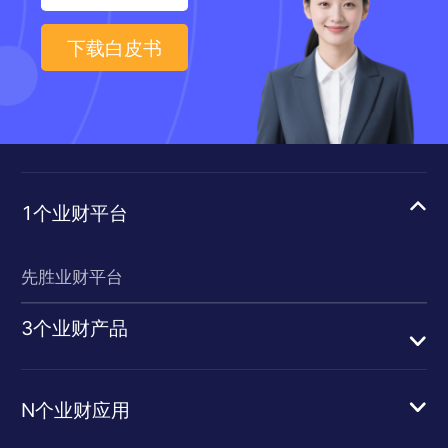
下载白皮书
1个业财平台
先胜业财平台
3个业财产品
N个业财应用