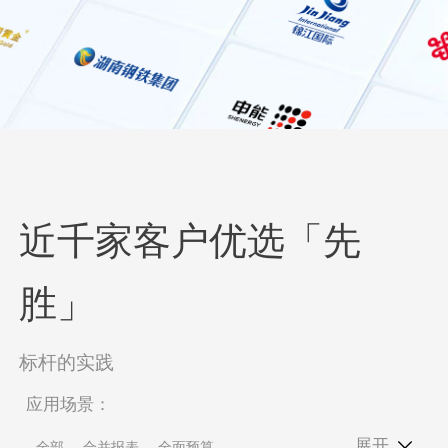
近千家客户优选「先
胜」
标杆的实践
应用场景：
展开
全部
合并报表
全面预算