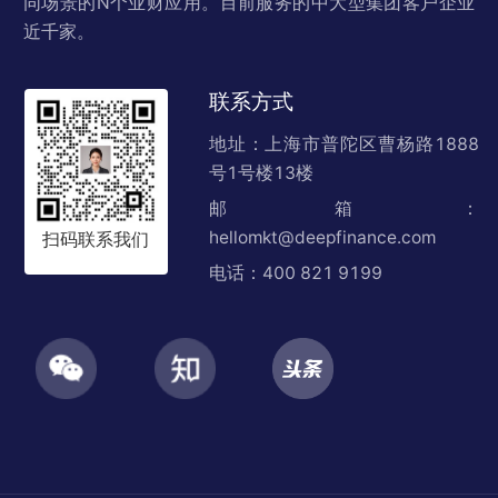
同场景的N个业财应用。目前服务的中大型集团客户企业
近千家。
联系方式
地址：上海市普陀区曹杨路1888
号1号楼13楼
邮箱：
hellomkt@deepfinance.com
扫码联系我们
电话：400 821 9199