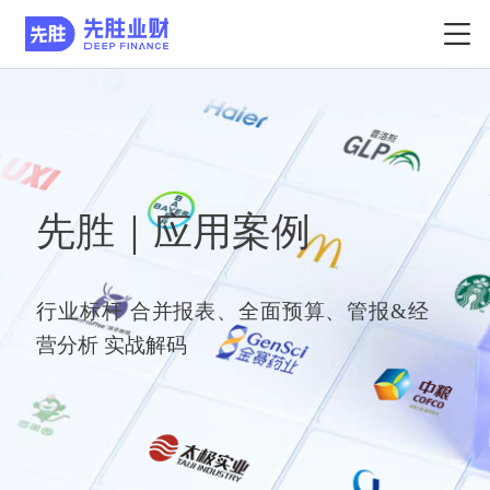
先胜｜应用案例
行业标杆 合并报表、全面预算、管报&经
营分析 实战解码