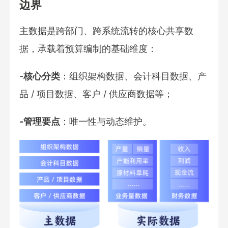
边界
主数据是跨部门、跨系统流转的核心共享数
据，承载着预算编制的基础维度：
-
核心分类
：组织架构数据、会计科目数据、产
品 / 项目数据、客户 / 供应商数据等；
-管理要点
：唯一性与动态维护。