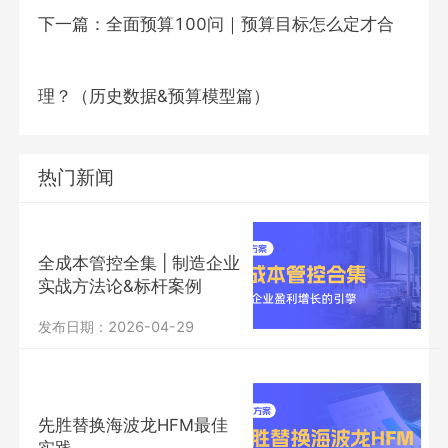
下一篇：全面预算100问｜预算目标怎么定才合
理？（历史数据&预算模型篇）
热门新闻
全成本管控全集 | 制造企业
实战方法论&标杆案例
发布日期：2026-04-29
先胜替换海波龙HFM最佳
实践