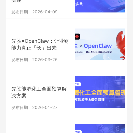
发布日期：2026-04-09
先胜×OpenClaw：让业财
能力真正「长」出来
发布日期：2026-03-26
先胜能源化工全面预算解
决方案
发布日期：2026-01-27