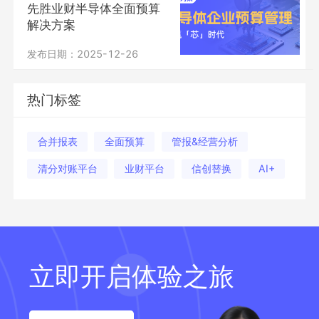
先胜业财半导体全面预算
解决方案
发布日期：2025-12-26
热门标签
合并报表
全面预算
管报&经营分析
清分对账平台
业财平台
信创替换
AI+
立即开启体验之旅