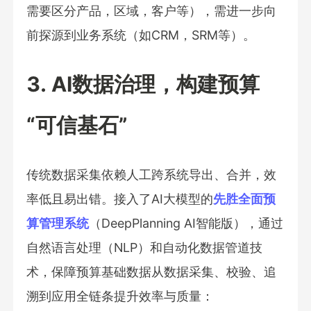
需要区分产品，区域，客户等），需进一步向
前探源到业务系统（如CRM，SRM等）。
3. AI数据治理，构建预算
“可信基石”
传统数据采集依赖人工跨系统导出、合并，效
率低且易出错。接入了AI大模型的
先胜全面预
算管理系统
（DeepPlanning AI智能版），通过
自然语言处理（NLP）和自动化数据管道技
术，保障预算基础数据从数据采集、校验、追
溯到应用全链条提升效率与质量：