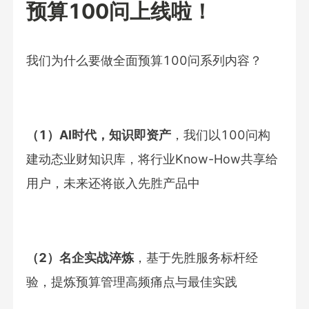
预算100问上线啦！
我们为什么要做全面预算100问系列内容？
（1）AI时代，知识即资产
，我们以100问构
建动态业财知识库，将行业Know-How共享给
用户，未来还将嵌入先胜产品中
（2）名企实战淬炼
，基于先胜服务标杆经
验，提炼预算管理高频痛点与最佳实践