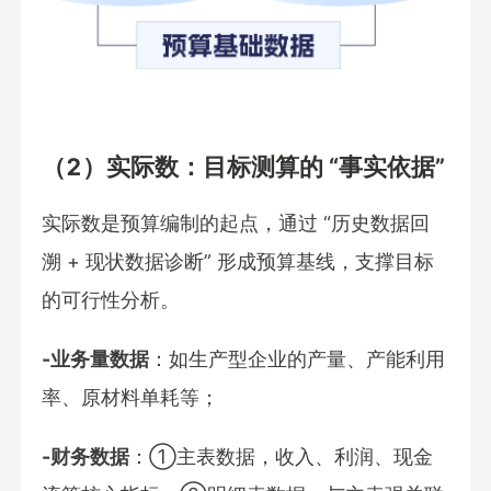
（2）实际数：目标测算的 “事实依据”
实际数是预算编制的起点，通过 “历史数据回
溯 + 现状数据诊断” 形成预算基线，支撑目标
的可行性分析。
-业务量数据
：如生产型企业的产量、产能利用
率、原材料单耗等；
-财务数据
：①主表数据，收入、利润、现金