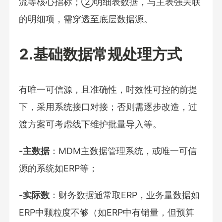
流等核心指标；②明细表数据，与主表强关联
的明细项，需穿透至底层数据源。
2.基础数据常规处理方式
有唯一可信源，且准确性，时效性可控的前提
下，采用系统接口对接；否则需逐步改造，过
渡方案可考虑线下维护批量导入等。
-主数据
：MDM主数据管理系统，或唯一可信
源的系统如ERP等；
-实际数
：财务数据通常取ERP，业务量数据如
ERP中颗粒度不够（如ERP中有销量，但预算