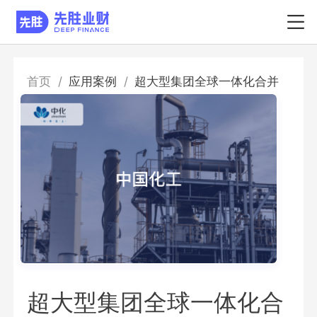
首页
/
应用案例
/
超大型集团全球一体化合并
超大型集团全球一体化合