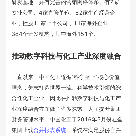
研发基地，并有完善的营销网络体系。有7家
专业公司、4家直管单位、82家生产经营企
业，控股11家上市公司，11家海外企业，
384个研发机构，其中海外151个。
推动数字科技与化工产业深度融合
一直以来，中国化工遵循“科学至上”核心价值
理念，矢志打造世界一流、科学技术引领的综
合性化工企业，因此在推动数字科技与化工产
业深度融合方面做了诸多探索。为了提升集团
财务管理水平，中国化工于2016年5月份在全
集团上线
合并报表系统
，系统在满足股份合并