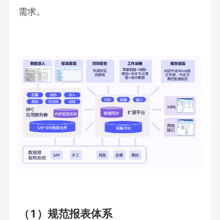
需求。
（1）
规范报表体系