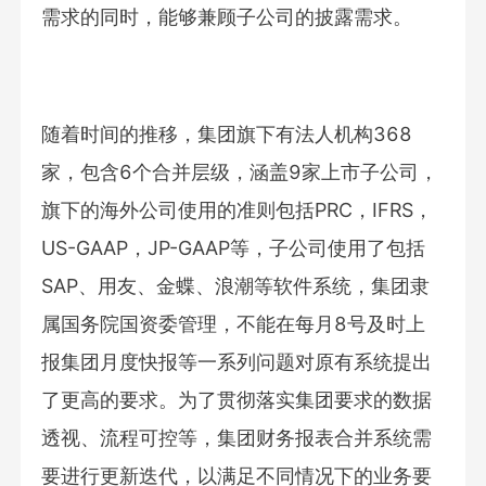
需求的同时，能够兼顾子公司的披露需求。
随着时间的推移，集团旗下有法人机构368
家，包含6个合并层级，涵盖9家上市子公司，
旗下的海外公司使用的准则包括PRC，IFRS，
US-GAAP，JP-GAAP等，子公司使用了包括
SAP、用友、金蝶、浪潮等软件系统，集团隶
属国务院国资委管理，不能在每月8号及时上
报集团月度快报等一系列问题对原有系统提出
了更高的要求。为了贯彻落实集团要求的数据
透视、流程可控等，集团财务报表合并系统需
要进行更新迭代，以满足不同情况下的业务要